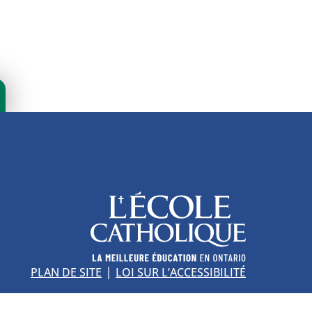
c
r
o
e
l
a
i
r
e
|
PLAN DE SITE
LOI SUR L’ACCESSIBILITÉ
 5L7 |
705-673-5626
ou
1-800-259-5567