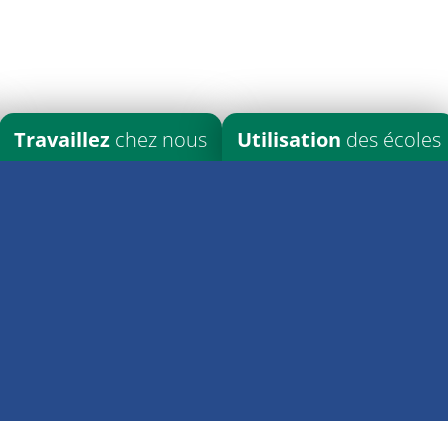
Travaillez
chez nous
Utilisation
des écoles
201, rue Jogues Sudbury ON P3C