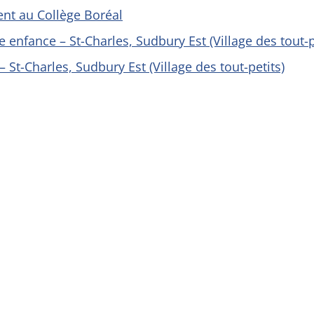
ent au Collège Boréal
 enfance – St-Charles, Sudbury Est (Village des tout-p
 St-Charles, Sudbury Est (Village des tout-petits)