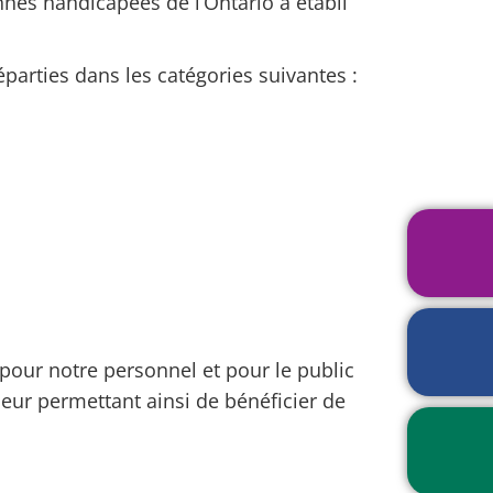
sonnes handicapées de l’Ontario a établi
éparties dans les catégories suivantes :
P
r
i
è
T
r
 pour notre personnel et pour le public
r
e
eur permettant ainsi de bénéficier de
a
d
n
u
C
s
j
a
p