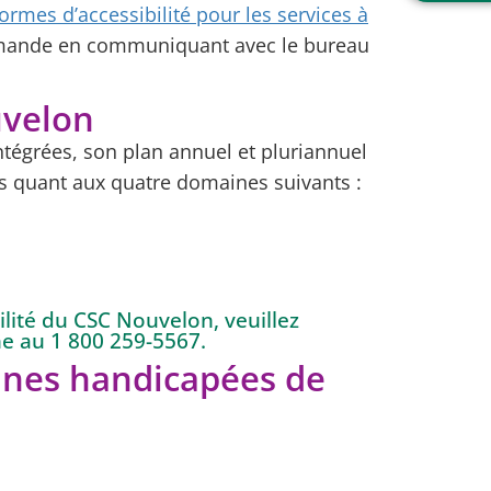
o
ormes d’accessibilité pour les services à
l
o
u
e
emande en communiquant avec le bureau
r
r
n
t
d
s
uvelon
r
c
ntégrées, son plan annuel et pluriannuel
i
o
e
es quant aux quatre domaines suivants :
l
r
a
s
i
c
r
o
e
l
lité du CSC Nouvelon, veuillez
ne au 1 800 259-5567.
a
onnes handicapées de
i
r
e