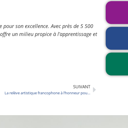
P
r
e pour son excellence. Avec près de 5 500
i
ffre un milieu propice à l’apprentissage et
è
T
r
r
e
a
d
n
u
C
s
j
a
p
o
l
o
u
e
SUIVANT
r
r
n
La relève artistique francophone à l’honneur pour la St-Jean à Sudbury
t
d
s
r
c
i
o
e
l