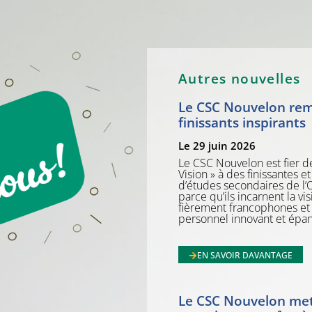
Autres nouvelles
Le CSC Nouvelon reme
finissants inspirants
Le 29 juin 2026
Le CSC Nouvelon est fier d
Vision » à des finissantes e
d’études secondaires de l’O
parce qu’ils incarnent la v
fièrement francophones et c
personnel innovant et épan
EN SAVOIR DAVANTAGE
Le CSC Nouvelon met 