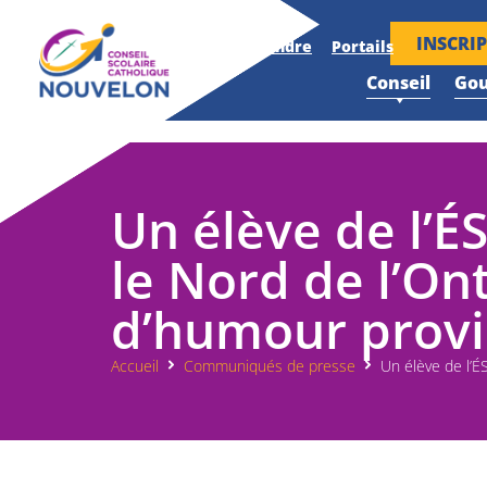
INSCRI
Accueil
Nouvelles
Nous joindre
Portails
Conseil
Go
Un élève de l’
le Nord de l’On
d’humour provi
Accueil
Communiqués de presse
Un élève de l’É