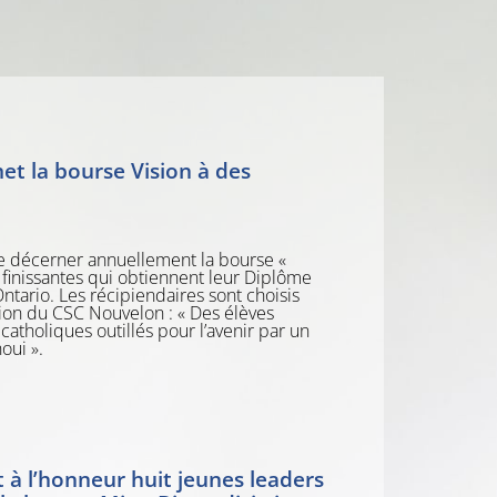
r
a
s
i
c
r
o
e
l
a
i
t la bourse Vision à des
r
e
e décerner annuellement la bourse «
t finissantes qui obtiennent leur Diplôme
ntario. Les récipiendaires sont choisis
ision du CSC Nouvelon : « Des élèves
atholiques outillés pour l’avenir par un
oui ».
à l’honneur huit jeunes leaders